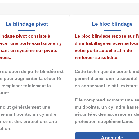
Le blindage pivot
Le bloc blindage
lindage pivot consiste à
Le bloc blindage repose sur l’
orcer une porte existante en y
d’un habillage en acier autour
grant un système sur pivots
votre porte actuelle afin de
orcés.
renforcer sa solidité.
e solution de porte blindée est
Cette technique de porte blin
le pour augmenter la sécurité
permet d’améliorer la sécurité
 remplacer totalement la
en conservant le bâti existant
ture.
Elle comprend souvent une se
 inclut généralement une
multipoints, un cylindre haute
ure multipoints, un cylindre
sécurité et des accessoires d
risé et des protections anti-
protection supplémentaires.
ction.
A partir de