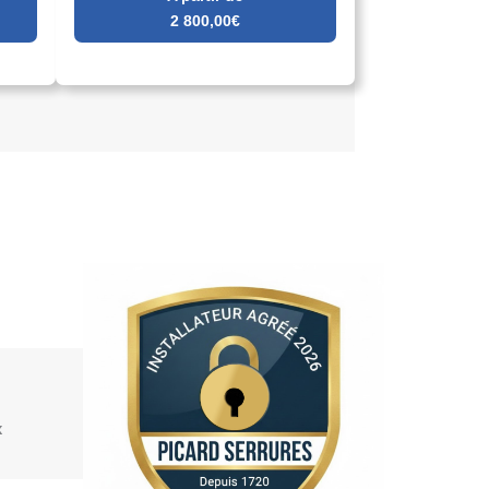
2 800,00€
x