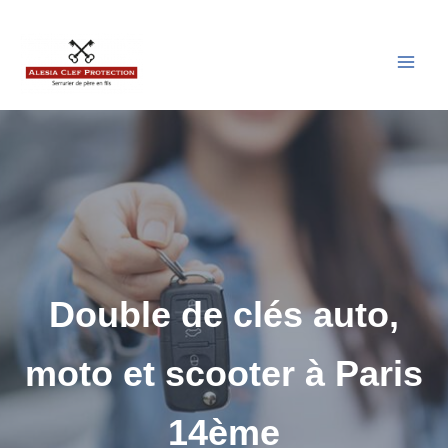
Aller
au
contenu
Double de clés auto,
moto et scooter à Paris
14ème