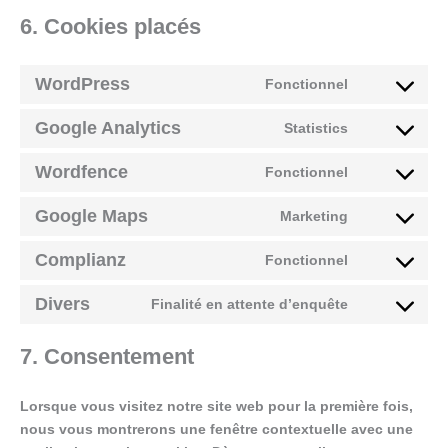
6. Cookies placés
WordPress
Fonctionnel
Consent
to
Google Analytics
Statistics
service
Consent
wordpress
to
Wordfence
Fonctionnel
service
Consent
google-
to
Google Maps
Marketing
analytics
service
Consent
wordfence
to
Complianz
Fonctionnel
service
Consent
google-
to
Divers
Finalité en attente d’enquête
maps
service
Consent
complianz
to
7. Consentement
service
divers
Lorsque vous visitez notre site web pour la première fois,
nous vous montrerons une fenêtre contextuelle avec une